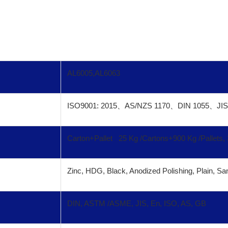
AL6005,AL6063
ISO9001: 2015
、
AS/NZS 1170
、
DIN 1055
、
JI
Carton+Pallet 25 Kg /Cartons+900 Kg /Pallets,
Zinc, HDG, Black, Anodized Polishing, Plain, S
DIN, ASTM /ASME, JIS, En, ISO, AS, GB