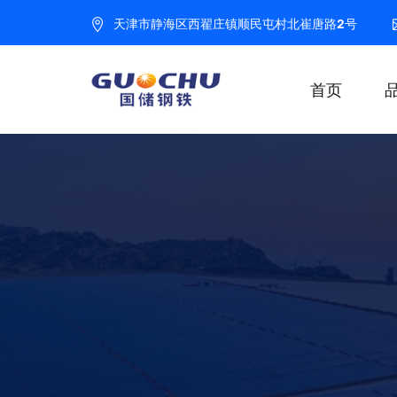
天津市静海区西翟庄镇顺民屯村北崔唐路2号
首页