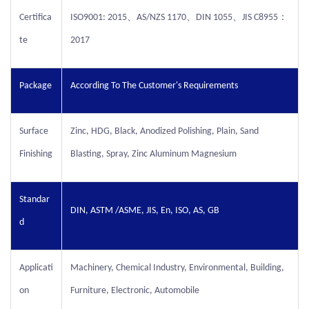
Certifica
ISO9001: 2015、AS/NZS 1170、DIN 1055、JIS C8955：
te
2017
Package
According To The Customer's Requirements
Surface
Zinc, HDG, Black, Anodized Polishing, Plain, Sand
Finishing
Blasting, Spray, Zinc Aluminum Magnesium
Standar
DIN, ASTM /ASME, JIS, En, ISO, AS, GB
d
Applicati
Machinery, Chemical Industry, Environmental, Building,
on
Furniture, Electronic, Automobile