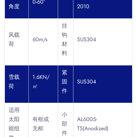
0-60°
角度
2010
挂
风载
钩
60m/s
SUS304
荷
材
料
紧
雪载
1.6KN/
固
SUS304
荷
㎡
件
适用
小
太阳
有框或
AL6005-
部
能组
无框
T5(Anodized)
件