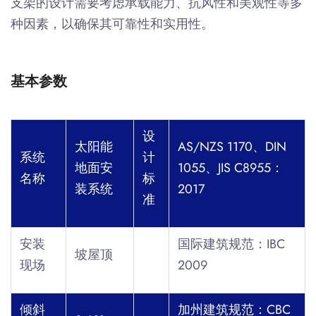
支架的设计需要考虑承载能力、抗风性和美观性等多
种因素，以确保其可靠性和实用性。
基本参数
设
太阳能
AS/NZS 1170
、
DIN
系统
计
地面安
1055
、
JIS C8955
：
名称
标
装系统
2017
准
安装
国际建筑规范：IBC
坡屋顶
现场
2009
倾斜
加州建筑规范：CBC